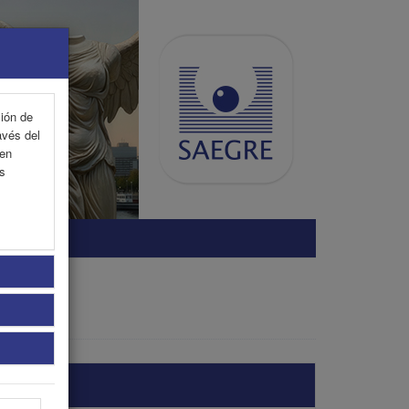
ción de
avés del
 en
as
SONAL