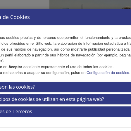
a de Cookies
mos cookies propias y de terceros que permiten el funcionamiento y la presta
vicios ofrecidos en el Sitio web, la elaboración de información estadística a tr
s de sus hábitos de navegación, así como mostrarle publicidad personalizada
un perfil elaborado a partir de sus hábitos de navegación (por ejemplo, págin
s).
ar en
Aceptar
consiente expresamente el uso de todas las cookies.
a rechazarlas o adaptar su configuración, pulse en
Configuración de cookies
.
FICA
INSCRIPCIÓN
EXP. COMERCIAL
ÁREA PER
son las cookies?
tipos de cookies se utilizan en esta página web?
ar Sesión
es de Terceros
serte su usuario y contraseña