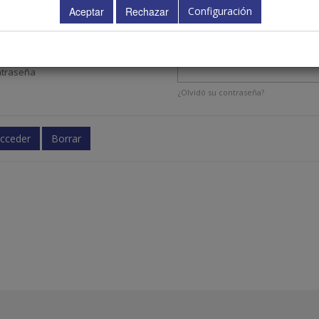
Configuración
ario
traseña
¿Olvidó su contraseña?
cceder
Borrar