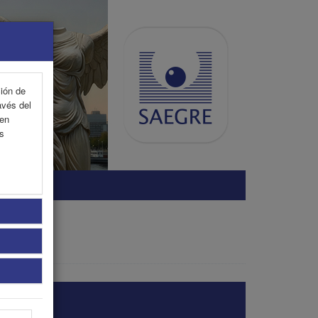
ción de
avés del
 en
as
SONAL
te