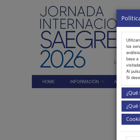
Polític
Utiliza
los ser
análisi
base a 
visitada
Al puls
Si dese
HOME
INFORMACIÓN
AREA CIENTÍ
¿Qué 
¿Qué 
Comi
Cooki