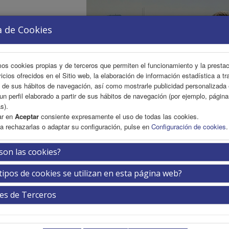
a de Cookies
mos cookies propias y de terceros que permiten el funcionamiento y la presta
vicios ofrecidos en el Sitio web, la elaboración de información estadística a tr
s de sus hábitos de navegación, así como mostrarle publicidad personalizada
un perfil elaborado a partir de sus hábitos de navegación (por ejemplo, págin
s).
ar en
Aceptar
consiente expresamente el uso de todas las cookies.
a rechazarlas o adaptar su configuración, pulse en
Configuración de cookies
.
FICA
INSCRIPCIÓN
EXP. COMERCIAL
ÁREA PER
son las cookies?
tipos de cookies se utilizan en esta página web?
té
es de Terceros
Próximamen