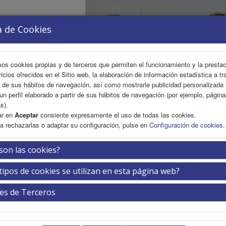
a de Cookies
mos cookies propias y de terceros que permiten el funcionamiento y la presta
vicios ofrecidos en el Sitio web, la elaboración de información estadística a tr
s de sus hábitos de navegación, así como mostrarle publicidad personalizada
un perfil elaborado a partir de sus hábitos de navegación (por ejemplo, págin
s).
ar en
Aceptar
consiente expresamente el uso de todas las cookies.
a rechazarlas o adaptar su configuración, pulse en
Configuración de cookies
.
FICA
INSCRIPCIÓN
EXP. COMERCIAL
ÁREA PER
son las cookies?
tipos de cookies se utilizan en esta página web?
rama preliminar
es de Terceros
EMATICOS