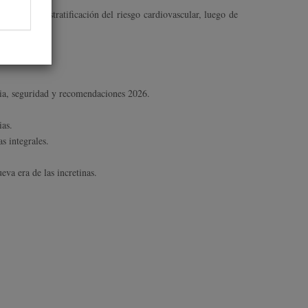
uridad y estratificación del riesgo cardiovascular, luego de
ica clínica.
cacia, seguridad y recomendaciones 2026.
as.
s integrales.
va era de las incretinas.