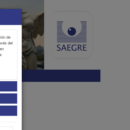
ción de
avés del
 en
as
SONAL