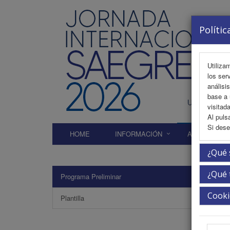
Polític
Utiliza
los ser
análisi
base a 
visitada
Al puls
Si dese
HOME
INFORMACIÓN
AREA CIENTÍ
¿Qué 
¿Qué 
Programa Preliminar
Prog
Cooki
Plantilla
EJES T