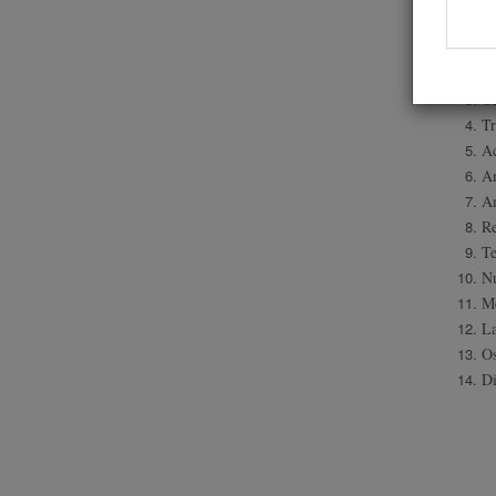
Nu
la
Cu
Ce
Tr
Ac
An
Am
Re
Te
Nu
Me
La
Os
Di